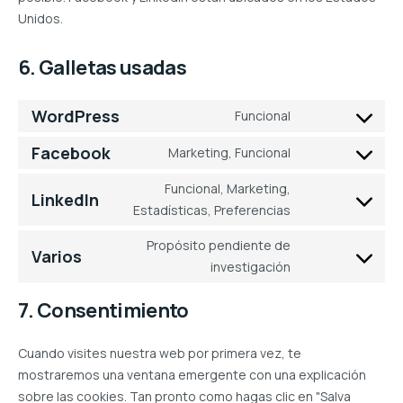
Unidos.
6. Galletas usadas
WordPress
Funcional
Consentimiento
Facebook
Marketing, Funcional
para
Consentimiento
el
Funcional, Marketing,
para
LinkedIn
Estadísticas, Preferencias
servicio
Consentimiento
el
wordpress
de
Propósito pendiente de
servicio
Varios
investigación
servicio
Consentimiento
facebook
linkedin
para
7. Consentimiento
el
Cuando visites nuestra web por primera vez, te
servicio
mostraremos una ventana emergente con una explicación
varios
sobre las cookies. Tan pronto como hagas clic en "Salva