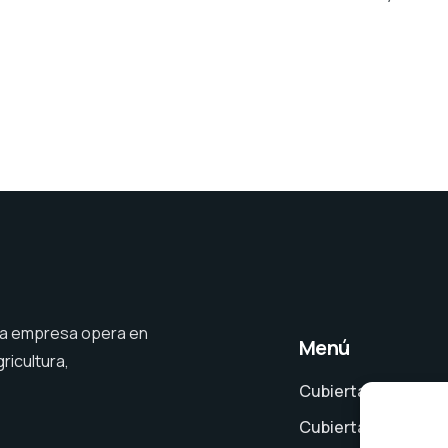
ra empresa opera en
Menú
ricultura,
Cubiertas de persi
Cubiertas de secur