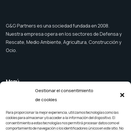
G&G Partners es una sociedad fundada en 2008.
Nuestra empresa opera en los sectores de Defensa y
Rescate, Medio Ambiente, Agricultura, Construcción y
Ocio.
Menú
Gestionar el consentimiento
Cubiertas de
Cubiertas para
de cookies
persianas
piscinas públicas
Cubiertas de
Empresa
Para proporcionar la mejor experiencia, utilizamos tecnologías como las
cookies para almacenar y/o acceder a la información del dispositivo. El
securidad
Noticias
consentimiento a estas tecnologías nos permitirá procesar datos como el
comportamiento de navegación o los identificadores únicos en este sitio. No