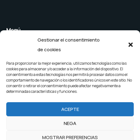
Menú
Gestionar el consentimiento
Cubiertas de
Cubiertas para
de cookies
persianas
piscinas públicas
Cubiertas de
Empresa
Para proporcionar la mejor experiencia, utilizamos tecnologías como las
cookies para almacenar y/o acceder a la información del dispositivo. El
securidad
Noticias
consentimiento a estas tecnologías nos permitirá procesar datos como el
comportamiento de navegación o los identificadores únicos en este sitio. No
Tapas para barras de
Contacto
consentir o retirar el consentimiento puede afectar negativamente a
determinadas características y funciones.
seguridad
ACEPTE
2025 G&G Partners. Todos los derechos reservados.
NEGA
Política de privacidad
MOSTRAR PREFERENCIAS